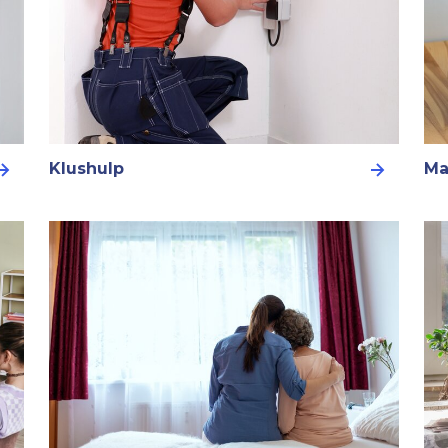
Klushulp
Ma