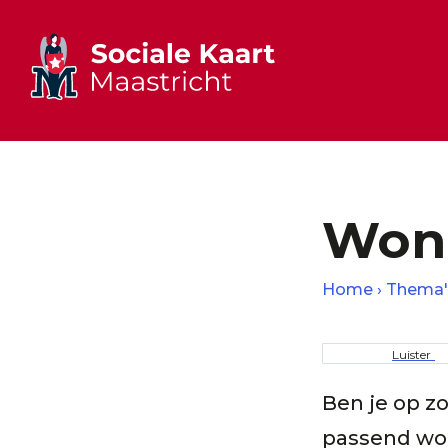
Won
Home
Thema'
Kruime
Luister
Ben je op z
passend won