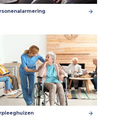
rsonenalarmering
rpleeghuizen