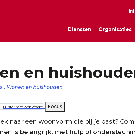
In
S
Diensten
Organisaties
m
en en huishoude
s
Wonen en huishouden
lpad
Focus
Luister met webReader
oek naar een woonvorm die bij je past? Com
en is belangrijk, met hulp of ondersteuni