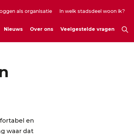
loggen als organisatie
In welk stadsdeel woon ik?
ecundair
Nieuws
Over ons
Veelgestelde vragen
enu
Hoo
n
fortabel en
ng waar dat