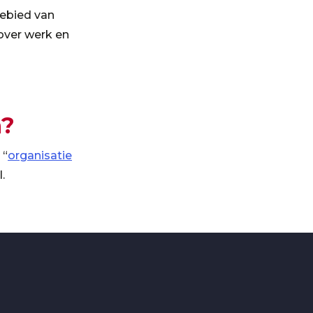
gebied van
 over werk en
n?
 “
organisatie
.