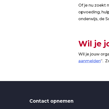
Of je nu zoekt 
opvoeding, hulp
onderwijs, de S
Wil je 
Wil je jouw org
aanmelden
”. Z
Contact opnemen