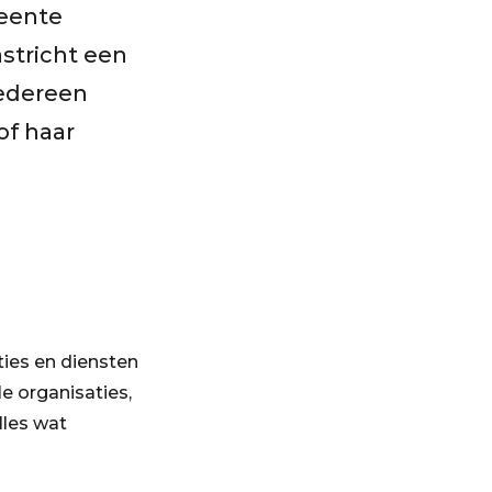
meente
stricht een
iedereen
of haar
ties en diensten
le organisaties,
lles wat