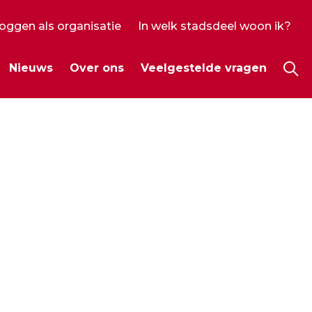
loggen als organisatie
In welk stadsdeel woon ik?
ecundair
Nieuws
Over ons
Veelgestelde vragen
enu
Hoo