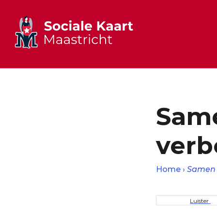
Same
verb
Home
Samen 
Kruime
Luister