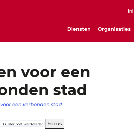
In
S
Diensten
Organisaties
m
n voor een
onden stad
voor een verbonden stad
lpad
Focus
Luister met webReader