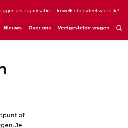
loggen als organisatie
In welk stadsdeel woon ik?
ecundair
Nieuws
Over ons
Veelgestelde vragen
enu
Hoo
n
etpunt of
rgen. Je