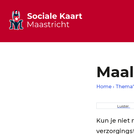
Maal
Home
Thema'
Kruime
Luister
Kun je niet 
verzorgingst