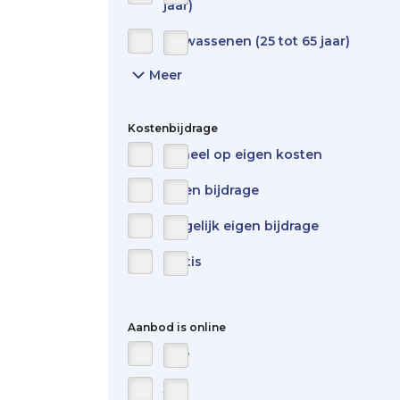
jaar)
Volwassenen (25 tot 65 jaar)
Meer
Show
all
items
for
Kostenbijdrage
target-
Geheel op eigen kosten
audience
Eigen bijdrage
Mogelijk eigen bijdrage
Gratis
Aanbod is online
Nee
Ja