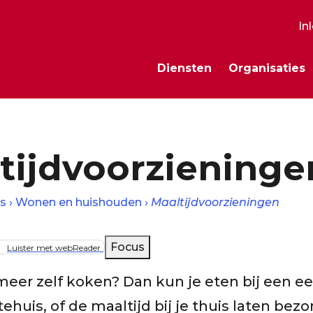
In
S
Diensten
Organisaties
m
tijdvoorzieninge
s
Wonen en huishouden
Maaltijdvoorzieningen
lpad
Focus
Luister met webReader
meer zelf koken? Dan kun je eten bij een e
ehuis, of de maaltijd bij je thuis laten bezo