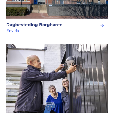
Dagbesteding Borgharen
Envida