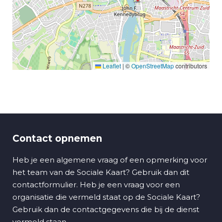
Leaflet
|
©
OpenStreetMap
contributors
Contact opnemen
Heb je een algemene vraag of een opmerking voor
het team van de Sociale Kaart? Gebruik dan dit
contactformulier. Heb je een vraag voor een
organisatie die vermeld staat op de Sociale Kaart?
Gebruik dan de contactgegevens die bij de dienst
vermeld staan.