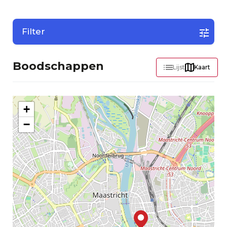
Filter
Boodschappen
Lijst
Kaart
+
−