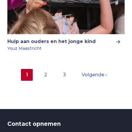
Hulp aan ouders en het jonge kind
Youz Maastricht
Huidige
1
Pagina
2
Pagina
3
Volgende
Volgende ›
pagina
pagina
Paginering
Contact opnemen