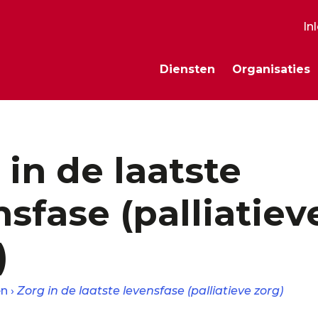
In
S
Diensten
Organisaties
m
 in de laatste
nsfase (palliatiev
)
en
Zorg in de laatste levensfase (palliatieve zorg)