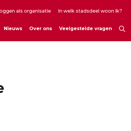
loggen als organisatie
In welk stadsdeel woon ik?
ecundair
Nieuws
Over ons
Veelgestelde vragen
enu
Hoo
e