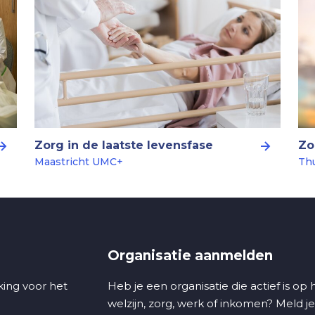
Zorg in de laatste levensfase
Zo
Maastricht UMC+
Th
Organisatie aanmelden
ing voor het
Heb je een organisatie die actief is op
welzijn, zorg, werk of inkomen? Meld je