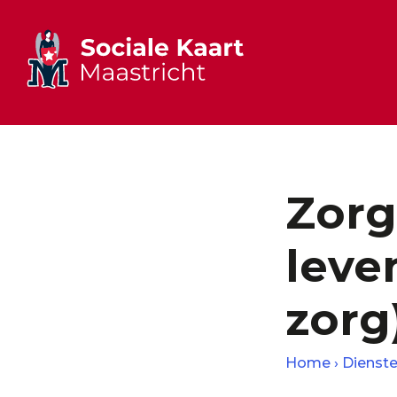
Zorg
leve
zorg
Home
Dienst