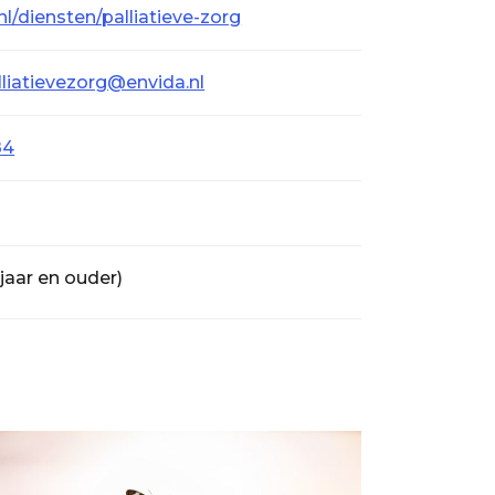
l/diensten/palliatieve-zorg
liatievezorg@envida.nl
84
jaar en ouder)