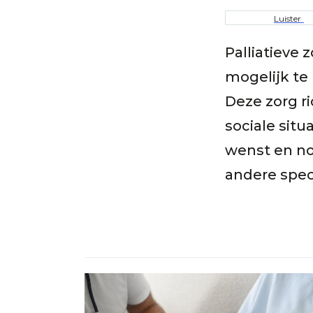
Kruime
Luister
Palliatieve 
mogelijk te
Deze zorg ri
sociale situ
wenst en no
andere speci