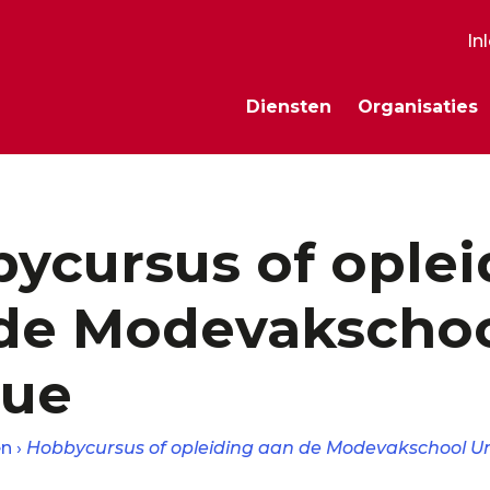
In
S
Diensten
Organisaties
m
ycursus of oplei
de Modevakscho
que
en
Hobbycursus of opleiding aan de Modevakschool U