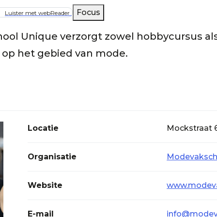
lpad
Focus
Luister met webReader
ool Unique
verzorgt zowel hobbycursus al
 op het gebied van mode.
Locatie
Mockstraat 
Organisatie
Modevaksch
Website
www.modevak
E-mail
info@modeva