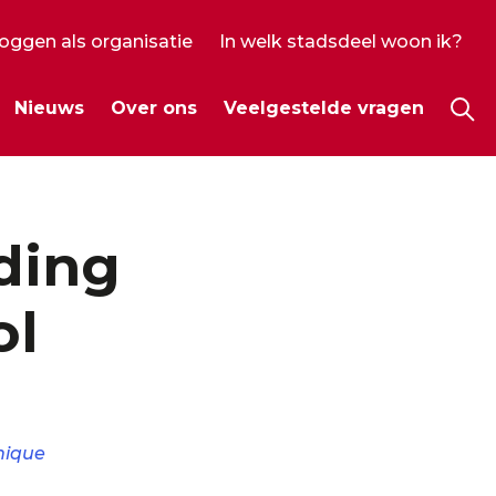
loggen als organisatie
In welk stadsdeel woon ik?
ecundair
Nieuws
Over ons
Veelgestelde vragen
enu
Hoo
ding
ol
nique