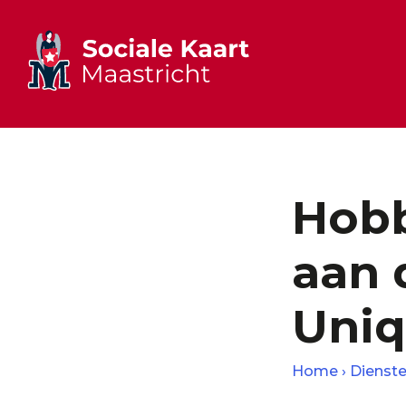
Hobb
aan 
Uni
Home
Dienst