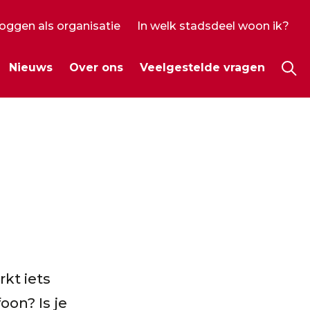
loggen als organisatie
In welk stadsdeel woon ik?
ecundair
Nieuws
Over ons
Veelgestelde vragen
enu
Hoo
kt iets
oon? Is je