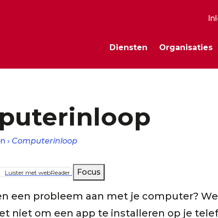
In
S
Diensten
Organisaties
m
uterinloop
en
Computerinloop
lpad
Focus
Luister met webReader
en een probleem aan met je computer? Wer
et niet om een app te installeren op je telef