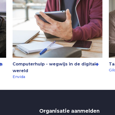
en
Computerhulp - wegwijs in de digitale
Ta
Gil
wereld
Envida
Organisatie aanmelden