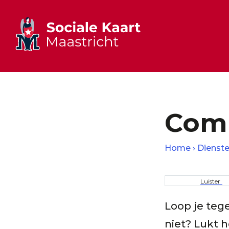
Comp
Home
Dienst
Kruime
Luister
Loop je teg
niet? Lukt h