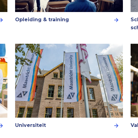
Opleiding & training
Sc
sc
Universiteit
Va