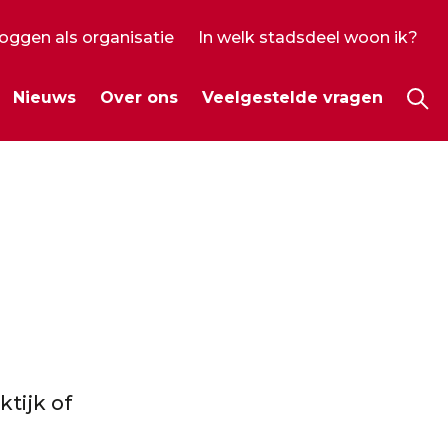
loggen als organisatie
In welk stadsdeel woon ik?
ecundair
Nieuws
Over ons
Veelgestelde vragen
enu
Hoo
ktijk of