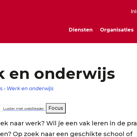
In
S
Diensten
Organisaties
m
 en onderwijs
s
Werk en onderwijs
lpad
Focus
Luister met webReader
ek naar werk? Wil je een vak leren in de pra
en? Op zoek naar een geschikte school of