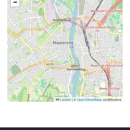
−
Leaflet
|
©
OpenStreetMap
contributors