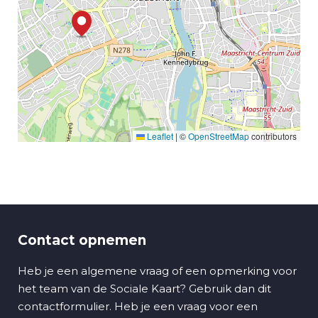
Leaflet
|
©
OpenStreetMap
contributors
Contact opnemen
Heb je een algemene vraag of een opmerking voor
het team van de Sociale Kaart? Gebruik dan dit
contactformulier. Heb je een vraag voor een