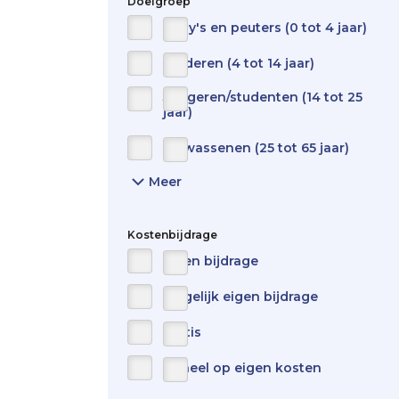
Doelgroep
Baby's en peuters (0 tot 4 jaar)
Kinderen (4 tot 14 jaar)
Jongeren/studenten (14 tot 25
jaar)
Volwassenen (25 tot 65 jaar)
Meer
Show
all
items
for
Kostenbijdrage
target-
Eigen bijdrage
audience
Mogelijk eigen bijdrage
Gratis
Geheel op eigen kosten