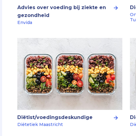
Advies over voeding bij ziekte en
Di
Or
gezondheid
Tu
Envida
Diëtist/voedingsdeskundige
Di
Diëtetiek Maastricht
Di