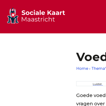
Voed
Home
Thema'
Kruime
Luister
Goede voedin
vragen over 