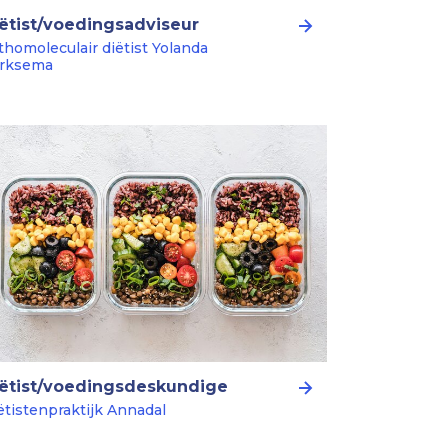
ëtist/voedingsadviseur
thomoleculair diëtist Yolanda
rksema
ëtist/voedingsdeskundige
ëtistenpraktijk Annadal