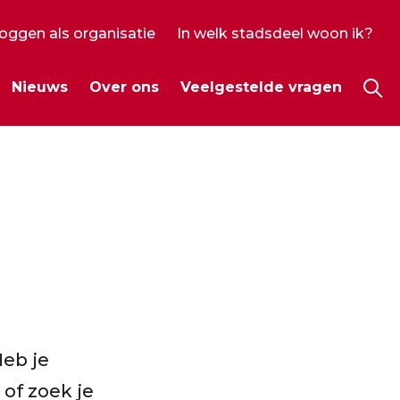
loggen als organisatie
In welk stadsdeel woon ik?
ecundair
Nieuws
Over ons
Veelgestelde vragen
enu
Hoo
Heb je
 of zoek je