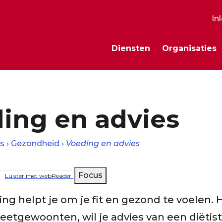
In
S
Diensten
Organisaties
m
ing en advies
s
Gezondheid
Voeding en advies
lpad
Focus
Luister met webReader
g helpt je om je fit en gezond te voelen. 
eetgewoonten, wil je advies van een diëtist