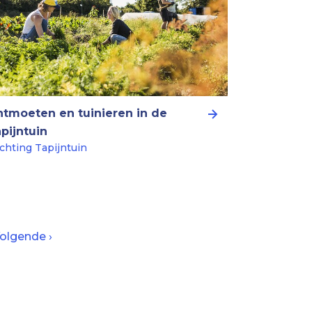
tmoeten en tuinieren in de
pijntuin
ichting Tapijntuin
olgende
olgende ›
agina