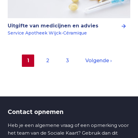
Uitgifte van medicijnen en advies
Service Apotheek Wijck-Céramique
Huidige
1
Pagina
2
Pagina
3
Volgende
Volgende ›
pagina
pagina
Paginering
Contact opnemen
Heb je een algemene vraag of een opmerking voor
het team van de Sociale Kaart? Gebruik dan dit