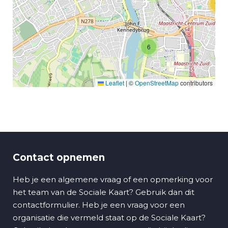
11
6
Leaflet
|
©
OpenStreetMap
contributors
Contact opnemen
Heb je een algemene vraag of een opmerking voor
het team van de Sociale Kaart? Gebruik dan dit
contactformulier. Heb je een vraag voor een
organisatie die vermeld staat op de Sociale Kaart?