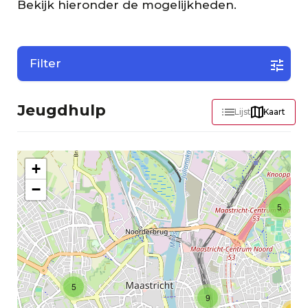
Bekijk hieronder de mogelijkheden.
Filter
Jeugdhulp
Lijst
Kaart
+
−
5
5
9