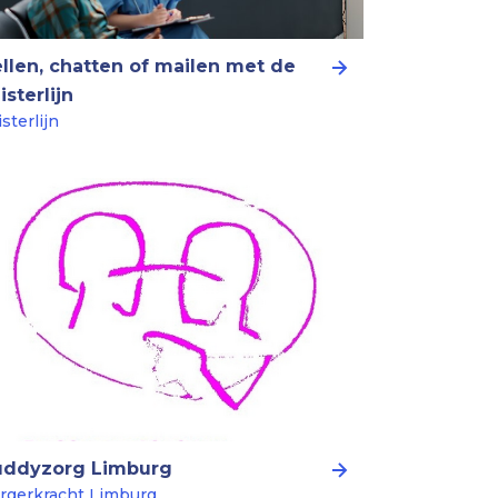
llen, chatten of mailen met de
isterlijn
isterlijn
uddyzorg Limburg
rgerkracht Limburg