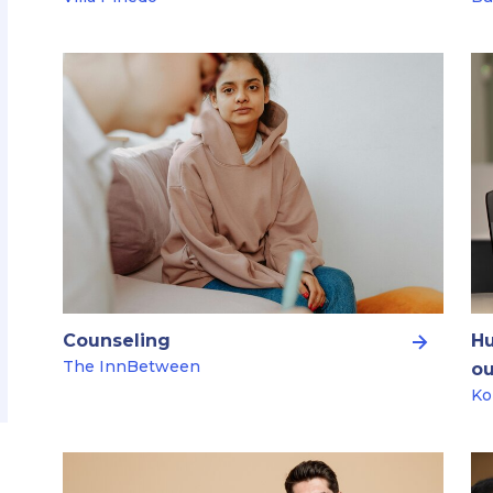
Counseling
Hu
The InnBetween
o
Ko