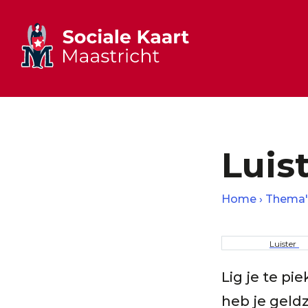
Luis
Home
Thema'
Kruime
Luister
Lig je te pi
heb je geld