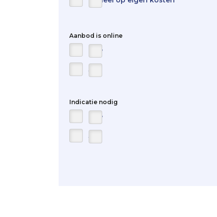
Geheel op eigen kosten
Aanbod is online
Nee
Ja
Indicatie nodig
Nee
Ja