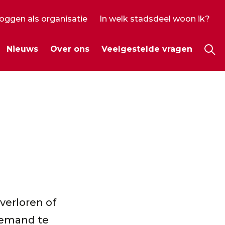
loggen als organisatie
In welk stadsdeel woon ik?
ecundair
Nieuws
Over ons
Veelgestelde vragen
enu
Hoo
verloren of
iemand te