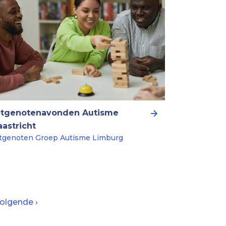
otgenotenavonden Autisme
astricht
tgenoten Groep Autisme Limburg
olgende
olgende ›
agina