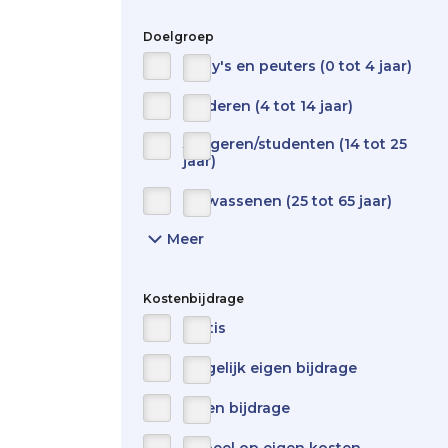
Doelgroep
Baby's en peuters (0 tot 4 jaar)
Kinderen (4 tot 14 jaar)
Jongeren/studenten (14 tot 25
jaar)
Volwassenen (25 tot 65 jaar)
Meer
Show
all
items
for
Kostenbijdrage
target-
Gratis
audience
Mogelijk eigen bijdrage
Eigen bijdrage