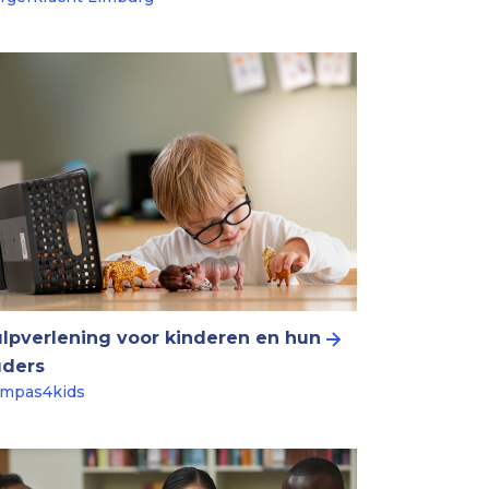
lpverlening voor kinderen en hun
uders
mpas4kids