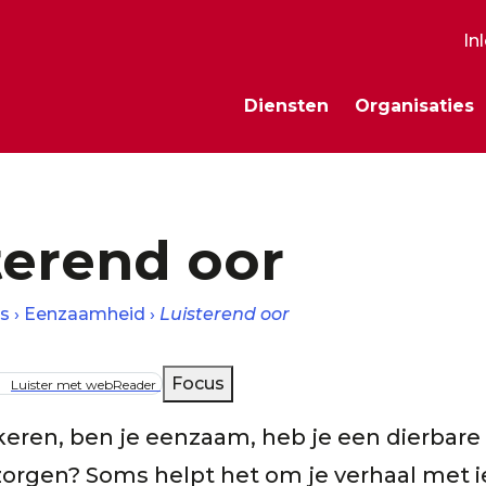
In
S
Diensten
Organisaties
m
terend oor
s
Eenzaamheid
Luisterend oor
lpad
Focus
Luister met webReader
ekeren, ben je eenzaam, heb je een dierbare 
zorgen? Soms helpt het om je verhaal met 