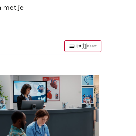
n met je
Lijst
Kaart