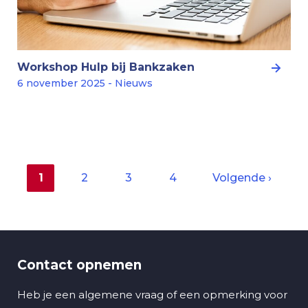
Workshop Hulp bij Bankzaken
6 november 2025 - Nieuws
Huidige
1
Pagina
2
Pagina
3
Pagina
4
Volgende
Volgende ›
pagina
pagina
Paginering
Contact opnemen
Heb je een algemene vraag of een opmerking voor