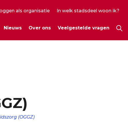
loggen als organisatie
In welk stadsdeel woon ik?
ecundair
Nieuws
Over ons
Veelgestelde vragen
enu
Hoo
GGZ)
idszorg (OGGZ)