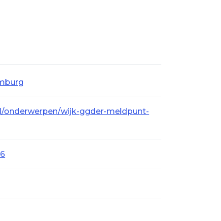
imburg
l/onderwerpen/wijk-ggder-meldpunt-
16