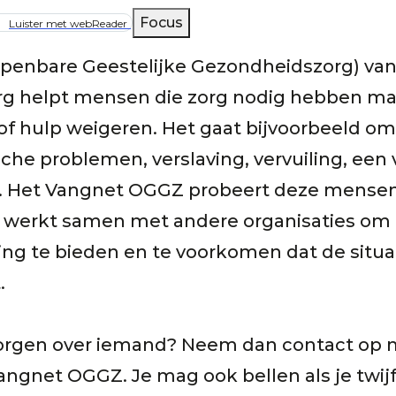
lpad
Focus
Luister met webReader
penbare Geestelijke Gezondheidszorg) va
g helpt mensen die zorg nodig hebben maar
 of hulp weigeren. Het gaat bijvoorbeeld 
he problemen, verslaving, vervuiling, een 
. Het Vangnet OGGZ probeert deze mensen
 werkt samen met andere organisaties om
ng te bieden en te voorkomen dat de situa
t.
 zorgen over iemand? Neem dan contact op 
ngnet OGGZ. Je mag ook bellen als je twijfe