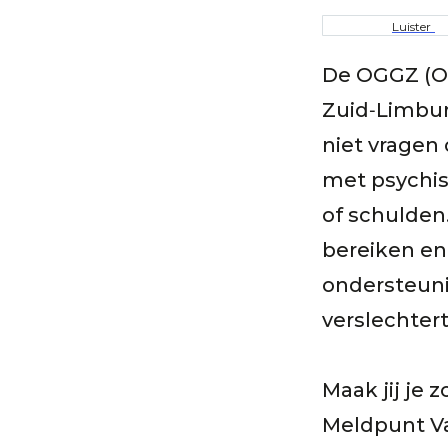
Kruime
Luister
De OGGZ (O
Zuid‑Limbur
niet vragen
met psychisc
of schulden
bereiken en
ondersteuni
verslechter
Maak jij je
Meldpunt Va