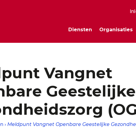
In
S
Diensten
Organisaties
m
punt Vangnet
bare Geestelijke
ndheidszorg (O
en
Meldpunt Vangnet Openbare Geestelijke Gezondhe