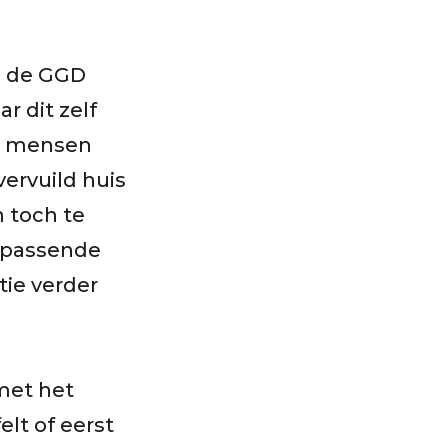
n de GGD
 dit zelf
om mensen
vervuild huis
 toch te
 passende
tie verder
met het
lt of eerst