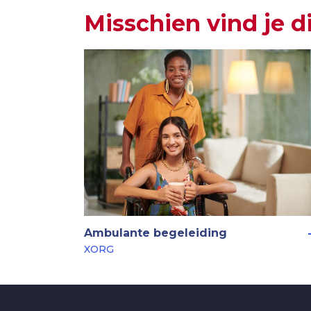
Misschien vind je d
Ambulante begeleiding
XORG