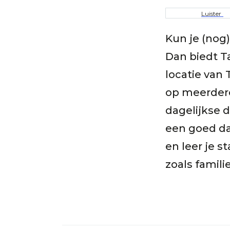
Kruime
Luister
Kun je (nog
Dan biedt T
locatie van 
op meerdere
dagelijkse 
een goed da
en leer je s
zoals famili