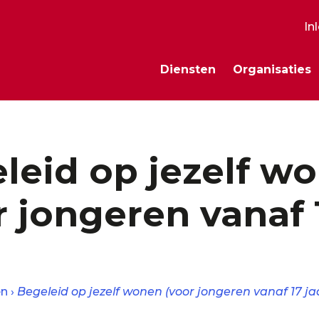
In
S
Diensten
Organisaties
m
leid op jezelf w
r jongeren vanaf 
en
Begeleid op jezelf wonen (voor jongeren vanaf 17 ja