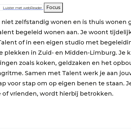
lpad
Focus
Luister met webReader
) niet zelfstandig wonen en is thuis wonen 
alent begeleid wonen aan. Je woont tijdelij
Talent of in een eigen studio met begeleidi
 plekken in Zuid- en Midden-Limburg. Je kri
dingen zoals koken, geldzaken en het opb
gritme. Samen met Talent werk je aan jo
tap voor stap om op eigen benen te staan. J
e of vrienden, wordt hierbij betrokken.