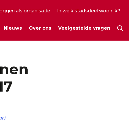
loggen als organisatie
In welk stadsdeel woon ik?
ecundair
Nieuws
Over ons
Veelgestelde vragen
enu
Hoo
onen
17
ar)