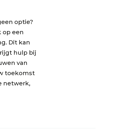
geen optie?
k op een
ng. Dit kan
jgt hulp bij
ouwen van
uw toekomst
e netwerk,