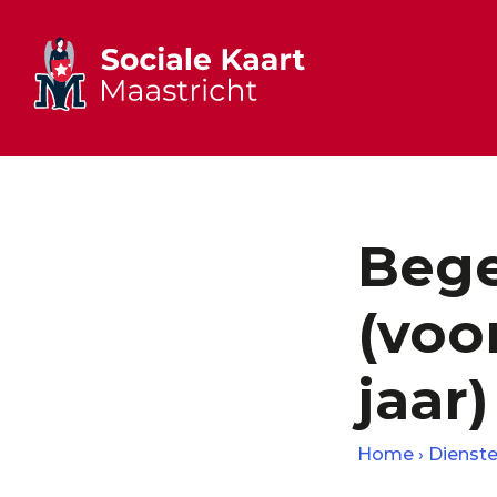
Bege
(voo
jaar)
Home
Dienst