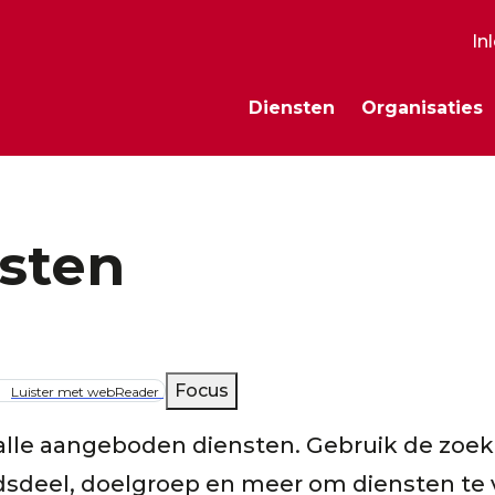
In
S
Diensten
Organisaties
m
sten
lpad
Focus
Luister met webReader
 alle aangeboden diensten. Gebruik de zoekb
tadsdeel, doelgroep en meer om diensten te 