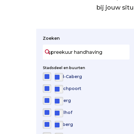
bij jouw sit
Zoeken
Stadsdeel en buurten
Oud-Caberg
Boschpoort
Caberg
Daalhof
Malberg