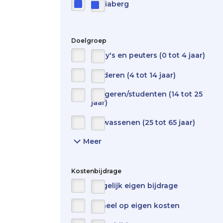
Mariaberg
Doelgroep
Baby's en peuters (0 tot 4 jaar)
Kinderen (4 tot 14 jaar)
Jongeren/studenten (14 tot 25
jaar)
Volwassenen (25 tot 65 jaar)
Meer
Show
all
items
for
Kostenbijdrage
target-
Mogelijk eigen bijdrage
audience
Geheel op eigen kosten