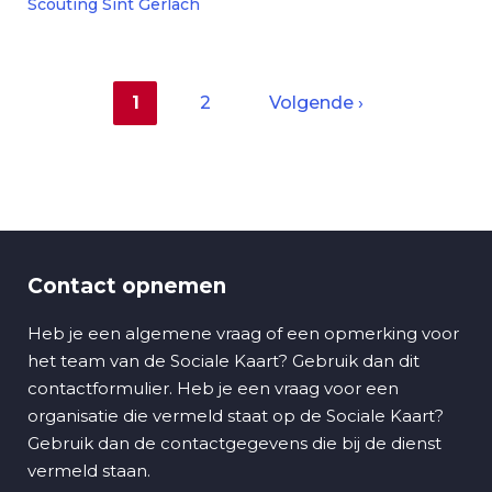
Scouting Sint Gerlach
Huidige
1
Pagina
2
Volgende
Volgende ›
pagina
pagina
Paginering
Contact opnemen
Heb je een algemene vraag of een opmerking voor
het team van de Sociale Kaart? Gebruik dan dit
contactformulier. Heb je een vraag voor een
organisatie die vermeld staat op de Sociale Kaart?
Gebruik dan de contactgegevens die bij de dienst
vermeld staan.